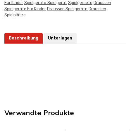
Für Kinder
Spielgeräte
Spielgerat
Spielgeraete
Draussen
Spielgeräte Für Kinder
Draussen Spielgeräte
Draussen
Spielplätze
Beschreibung
Unterlagen
Verwandte Produkte