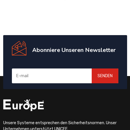
Abonniere Unseren Newsletter
SENDEN
Unsere Systeme entsprechen den Sicherheitsnormen. Unser
Unternehmen unterstützt UNICEF.