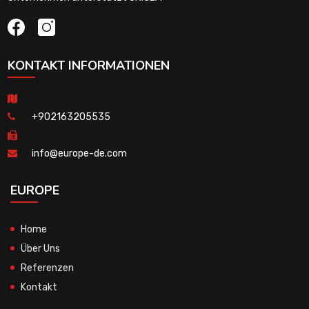
KONTAKT INFORMATIONEN
+902163205535
info@europe-de.com
EUROPE
Home
Über Uns
Referenzen
Kontakt