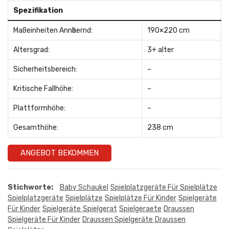
Spezifikation
Maßeinheiten Annӓhernd:
190×220 cm
Altersgrad:
3+ alter
Sicherheitsbereich:
–
Kritische Fallhöhe:
–
Plattformhöhe:
–
Gesamthöhe:
238 cm
ANGEBOT BEKOMMEN
Stichworte:
Baby Schaukel
Spielplatzgeräte Für Spielplätze
Spielplatzgeräte
Spielplätze
Spielplätze Für Kinder
Spielgeräte
Für Kinder
Spielgeräte
Spielgerat
Spielgeraete
Draussen
Spielgeräte Für Kinder
Draussen Spielgeräte
Draussen