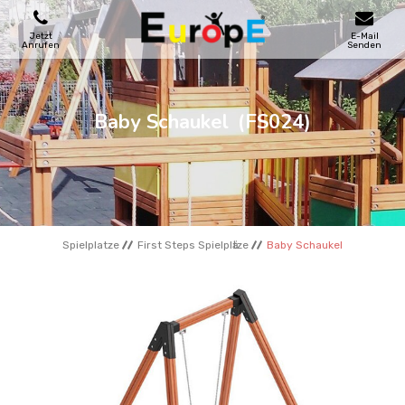
Jetzt
E-Mail
Anrufen
Senden
SPIELPLATZE
Baby Schaukel
(FS024)
SKATEPARKS
HOLZHӒUSER
Spielplatze
First Steps Spielplӓtze
Baby Schaukel
STADTMOBEL
SPORTBEREICHE
REFERENZEN