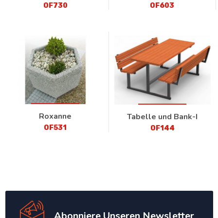
OF730
OF603
Roxanne
Tabelle und Bank-I
OF531
OF144
Abonniere Unseren Newsletter