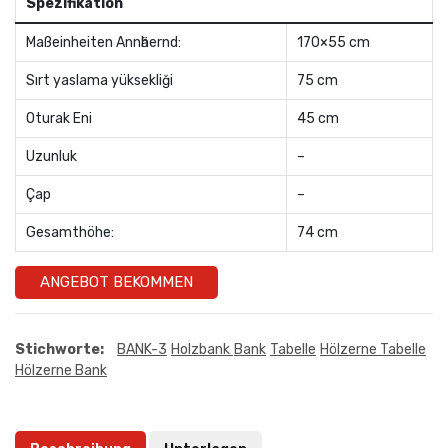
Spezifikation
Maßeinheiten Annӓhernd:
170×55 cm
Sırt yaslama yüksekliği
75 cm
Oturak Eni
45 cm
Uzunluk
–
Çap
–
Gesamthöhe:
74 cm
ANGEBOT BEKOMMEN
Stichworte:
BANK-3
Holzbank
Bank
Tabelle
Hölzerne Tabelle
Hölzerne Bank