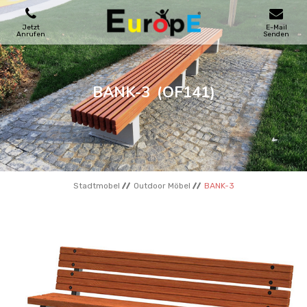
Jetzt
E-Mail
Anrufen
Senden
SPIELPLATZE
BANK-3
(OF141)
SKATEPARKS
HOLZHӒUSER
Stadtmobel
Outdoor Möbel
BANK-3
STADTMOBEL
SPORTBEREICHE
REFERENZEN