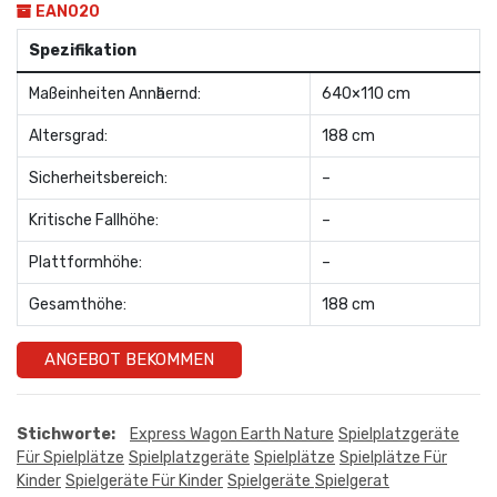
EAN020
Spezifikation
Maßeinheiten Annӓhernd:
640×110 cm
Altersgrad:
188 cm
Sicherheitsbereich:
–
Kritische Fallhöhe:
–
Plattformhöhe:
–
Gesamthöhe:
188 cm
ANGEBOT BEKOMMEN
Stichworte:
Express Wagon Earth Nature
Spielplatzgeräte
Für Spielplätze
Spielplatzgeräte
Spielplätze
Spielplätze Für
Kinder
Spielgeräte Für Kinder
Spielgeräte
Spielgerat