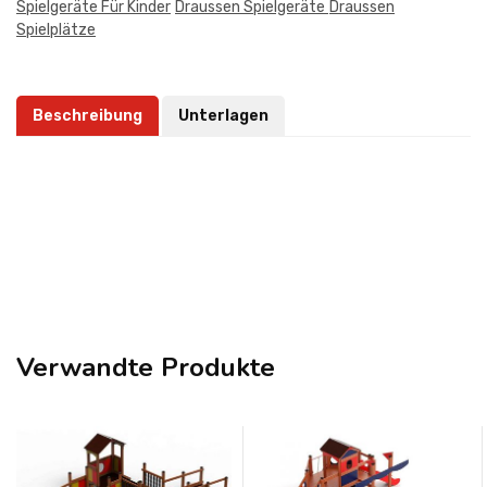
Spielgeräte Für Kinder
Draussen Spielgeräte
Draussen
Spielplätze
Beschreibung
Unterlagen
Verwandte Produkte