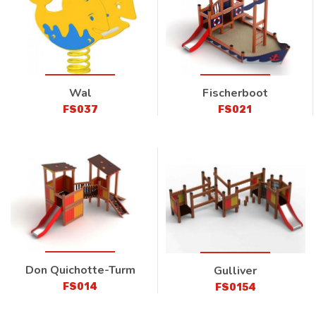
Wal
Fischerboot
FS037
FS021
Don Quichotte-Turm
Gulliver
FS014
FS0154