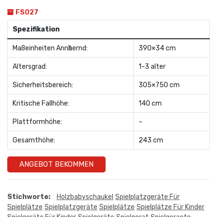
FS027
Spezifikation
Maßeinheiten Annӓhernd:
390×34 cm
Altersgrad:
1-3 alter
Sicherheitsbereich:
305×750 cm
Kritische Fallhöhe:
140 cm
Plattformhöhe:
–
Gesamthöhe:
243 cm
ANGEBOT BEKOMMEN
Stichworte:
Holzbabyschaukel
Spielplatzgeräte Für
Spielplätze
Spielplatzgeräte
Spielplätze
Spielplätze Für Kinder