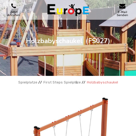
Jetzt
E-Mail
Anrufen
Senden
SPIELPLATZE
Holzbabyschaukel
(FS027)
SKATEPARKS
HOLZHӒUSER
Spielplatze
First Steps Spielplӓtze
Holzbabyschaukel
STADTMOBEL
SPORTBEREICHE
REFERENZEN