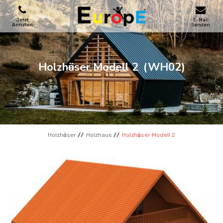
Jetzt
E-Mail
Anrufen
Senden
SPIELPLATZE
Holzhӓuser Modell 2
(WH02)
SKATEPARKS
HOLZHӒUSER
Holzhӓuser
Holzhaus
Holzhӓuser Modell 2
STADTMOBEL
SPORTBEREICHE
REFERENZEN