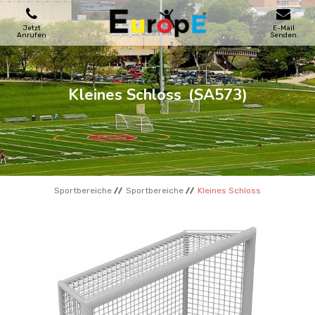
Jetzt
E-Mail
Anrufen
Senden
SPIELPLATZE
Kleines Schloss
(SA573)
SKATEPARKS
HOLZHӒUSER
Sportbereiche
Sportbereiche
Kleines Schloss
STADTMOBEL
SPORTBEREICHE
REFERENZEN