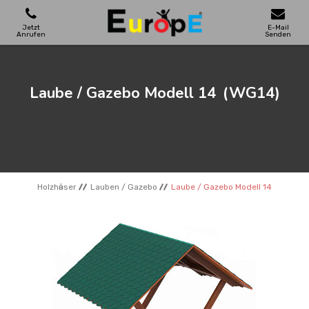
Jetzt
E-Mail
Anrufen
Senden
SPIELPLATZE
Laube / Gazebo Modell 14
(WG14)
SKATEPARKS
HOLZHӒUSER
Holzhӓuser
Lauben / Gazebo
Laube / Gazebo Modell 14
STADTMOBEL
SPORTBEREICHE
REFERENZEN