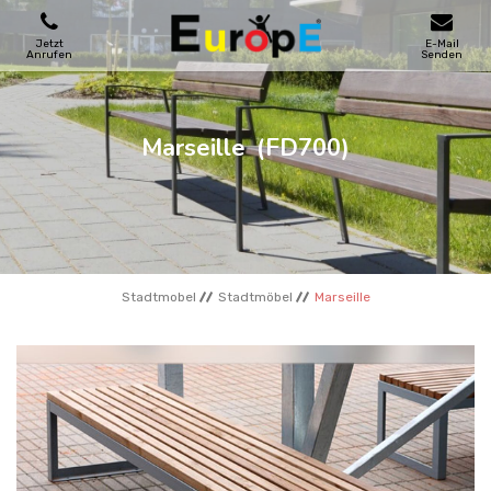
Jetzt
E-Mail
Anrufen
Senden
SPIELPLATZE
Marseille
(FD700)
SKATEPARKS
HOLZHӒUSER
Stadtmobel
Stadtmöbel
Marseille
STADTMOBEL
SPORTBEREICHE
REFERENZEN