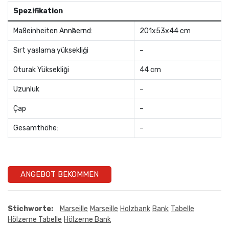
Spezifikation
Maßeinheiten Annӓhernd:
201x53x44 cm
Sırt yaslama yüksekliği
–
Oturak Yüksekliği
44 cm
Uzunluk
–
Çap
–
Gesamthöhe:
–
ANGEBOT BEKOMMEN
Stichworte:
Marseille
Marseille
Holzbank
Bank
Tabelle
Hölzerne Tabelle
Hölzerne Bank