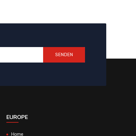
SENDEN
EUROPE
Home