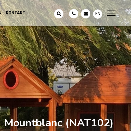
N
KONTAKT
EN
Mountblanc
(NAT102)