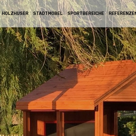
HOLZHӒUSER
STADTMOBEL
SPORTBEREICHE
REFERENZE