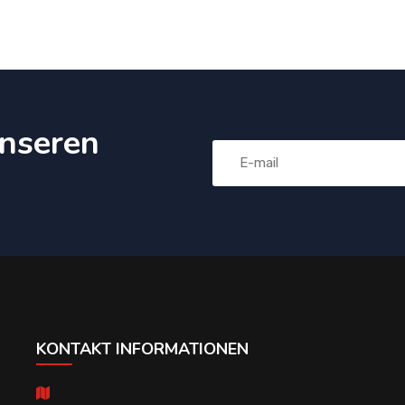
nseren
KONTAKT INFORMATIONEN