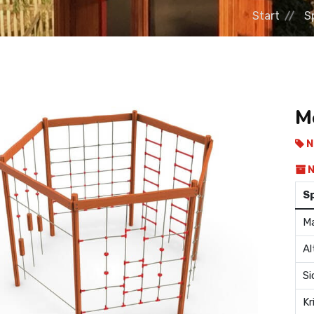
Start
S
M
N
N
S
Ma
Al
Si
Kr