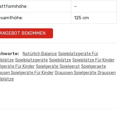
attformhöhe:
–
esamthöhe:
125 cm
ANGEBOT BEKOMMEN
chworte:
Natürlich Balance
Spielplatzgeräte Für
lplätze
Spielplatzgeräte
Spielplätze
Spielplätze Für Kinder
lgeräte Für Kinder
Spielgeräte
Spielgerat
Spielgeraete
ssen Spielgeräte Für Kinder
Draussen Spielgeräte
Draussen
lplätze