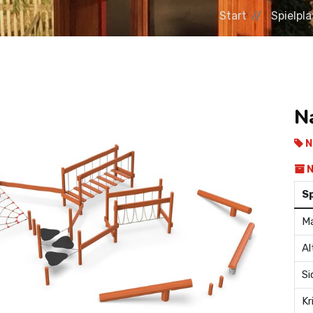
Start
Spielpl
N
N
N
S
Ma
Al
Si
Kr