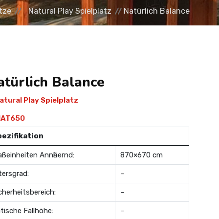
atze
Natural Play Spielplatz
Natürlich Balance
atürlich Balance
atural Play Spielplatz
AT650
pezifikation
ßeinheiten Annӓhernd:
870×670 cm
tersgrad:
–
cherheitsbereich:
–
itische Fallhöhe:
–