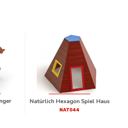
inger
Natürlich Hexagon Spiel Haus
NAT044