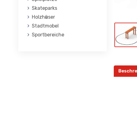
Skateparks
Holzhӓuser
Stadtmobel
Sportbereiche
Beschre