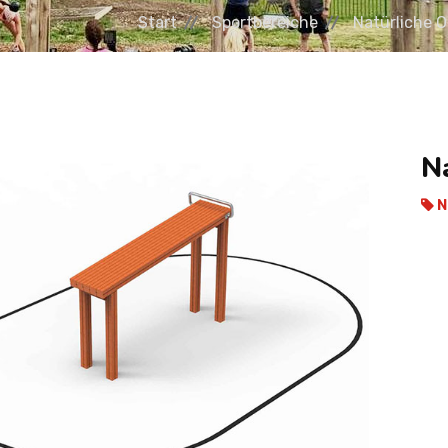
Start
Sportbereiche
Natürliche 
N
N