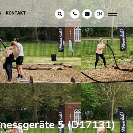
N
KONTAKT
EN
tnessgeräte 5
(D17131)