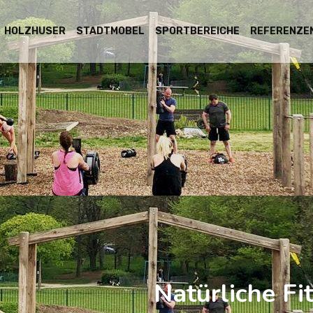
HOLZHӒUSER
STADTMOBEL
SPORTBEREICHE
REFERENZE
Natürliche Fi