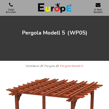
Jetzt
E-Mail
Anrufen
Senden
SPIELPLATZE
Pergola Modell 5
(WP05)
SKATEPARKS
HOLZHӒUSER
Holzhӓuser
Pergola
Pergola Modell 5
STADTMOBEL
SPORTBEREICHE
REFERENZEN