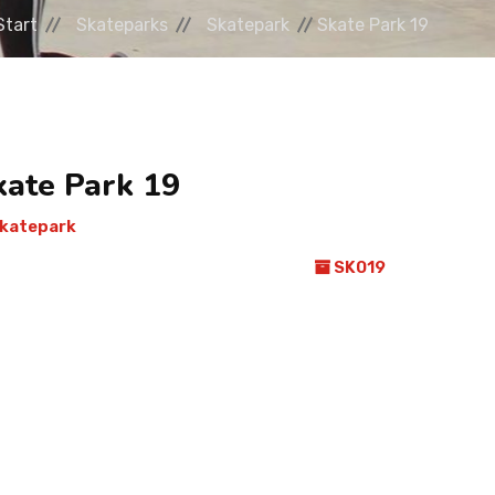
Start
Skateparks
Skatepark
Skate Park 19
kate Park 19
katepark
SK019