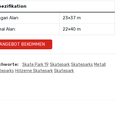
pezifikation
gari Alan:
23×37 m
eal Alan:
22×40 m
ANGEBOT BEKOMMEN
chworte:
Skate Park 19
Skatepark
Skateparks
Metall
teparks
Hölzerne Skatepark
Skatepark