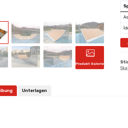
S
As
İd
Sti
Produkt Galerie
Ska
ibung
Unterlagen