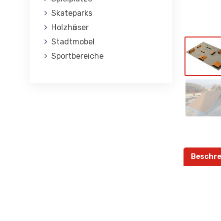
Skateparks
Holzhӓuser
Stadtmobel
Sportbereiche
Beschre