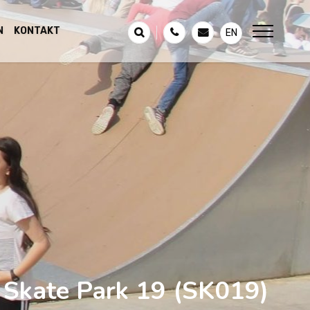
N
KONTAKT
EN
Skate Park 19
(SK019)