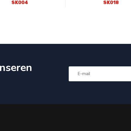
SK004
SK018
nseren