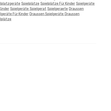
elplatzgeräte
Spielplätze
Spielplätze Für Kinder
Spielgeräte
Kinder
Spielgeräte
Spielgerat
Spielgeraete
Draussen
lgeräte Für Kinder
Draussen Spielgeräte
Draussen
lplätze