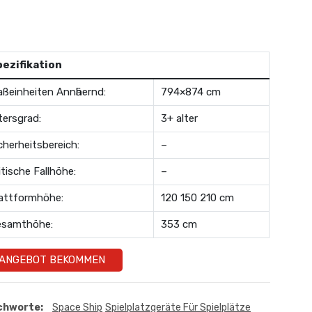
pezifikation
ßeinheiten Annӓhernd:
794×874 cm
tersgrad:
3+ alter
cherheitsbereich:
–
itische Fallhöhe:
–
attformhöhe:
120 150 210 cm
esamthöhe:
353 cm
ANGEBOT BEKOMMEN
chworte:
Space Ship
Spielplatzgeräte Für Spielplätze