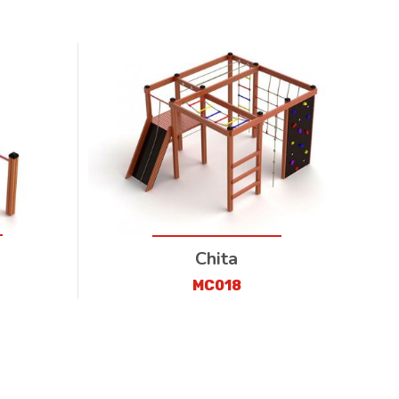
Chita
MC018