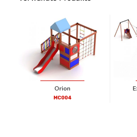
Orion
E
MC004