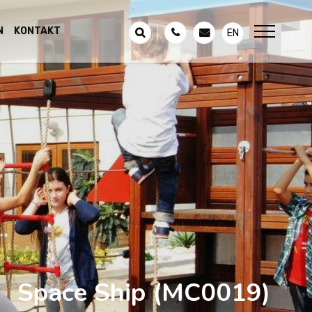
N
KONTAKT
EN
Space Ship
(MC0019)