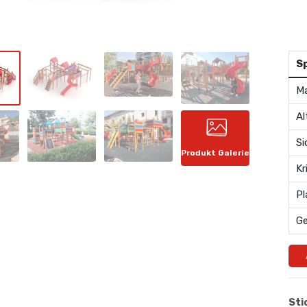
S
Ma
Al
Si
Produkt Galerie
Kr
Pl
G
Sti