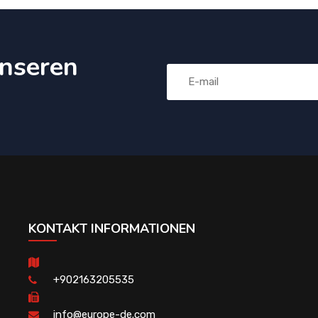
nseren
KONTAKT INFORMATIONEN
+902163205535
info@europe-de.com