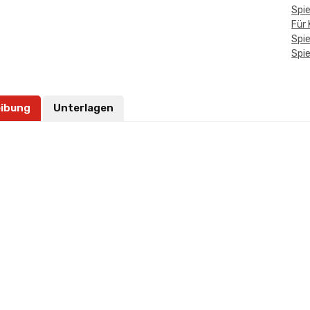
Spi
Für 
Spie
Spie
ibung
Unterlagen