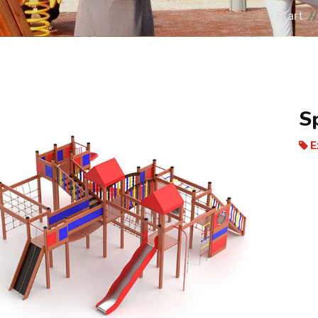
Start
S
E