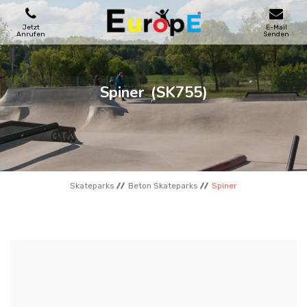
Jetzt
E-Mail
Anrufen
Senden
SPIELPLATZE
Spiner
(SK755)
SKATEPARKS
HOLZHӒUSER
Skateparks
Beton Skateparks
Spiner
STADTMOBEL
SPORTBEREICHE
REFERENZEN