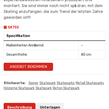
montiert. Sie sind immer noch nicht spӓt dran, mit dem
Skating anzufangen, die zum Trend der letzten Jahre
geworden ist!!!
SK755
Spezifikation
Maßeinheiten Annӓhernd:
–
Gesamthöhe:
80 cm
ANGEBOT BEKOMMEN
Stichworte:
Spiner
Skatepark
Skateparks
Metall Skateparks
Hölzerne Skatepark
Skatepark
Beton Skatepark
Beschreibung
Unterlagen