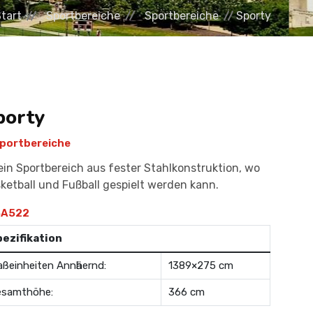
tart
Sportbereiche
Sportbereiche
Sporty
porty
portbereiche
 ein Sportbereich aus fester Stahlkonstruktion, wo
ketball und Fußball gespielt werden kann.
A522
pezifikation
ßeinheiten Annӓhernd:
1389×275 cm
esamthöhe:
366 cm