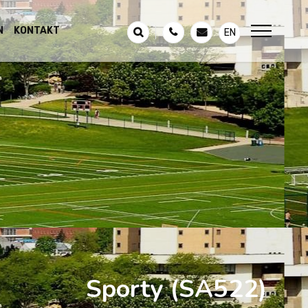
N
KONTAKT
EN
Sporty
(SA522)