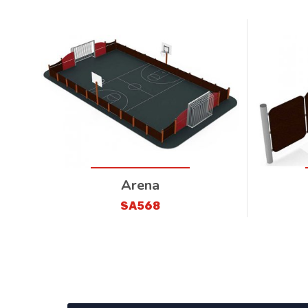
Arena
SA568