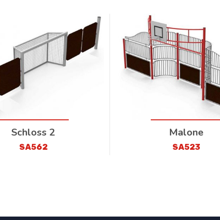
Schloss 2
Malone
SA562
SA523