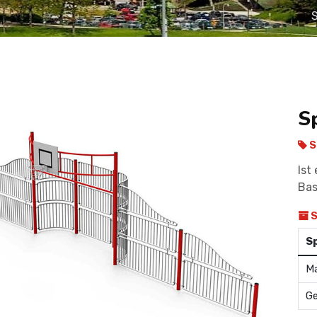
S
S
S
Ist
Bas
S
S
Ma
G