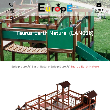
Jetzt
E-Mail
Anrufen
Senden
SPIELPLATZE
Taurus Earth Nature
(EAN016)
SKATEPARKS
HOLZHӒUSER
Spielplatze
Earth Nature Spielplätze
Taurus Earth Nature
STADTMOBEL
SPORTBEREICHE
REFERENZEN