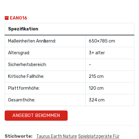
EAN016
Spezifikation
Maßeinheiten Annӓhernd:
650×785 cm
Altersgrad:
3+ alter
Sicherheitsbereich:
–
Kritische Fallhöhe:
215 cm
Plattformhöhe:
120 cm
Gesamthöhe:
324 cm
ANGEBOT BEKOMMEN
Stichworte:
Taurus Earth Nature
Spielplatzgeräte Für