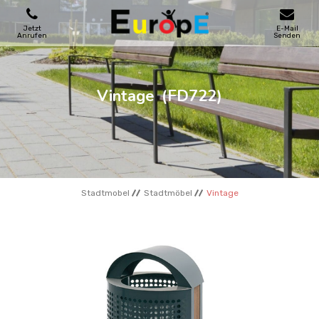
Jetzt
E-Mail
Anrufen
Senden
SPIELPLATZE
Vintage
(FD722)
SKATEPARKS
HOLZHӒUSER
Stadtmobel
Stadtmöbel
Vintage
STADTMOBEL
SPORTBEREICHE
REFERENZEN