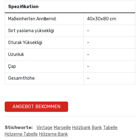
Spezifikation
Maßeinheiten Annӓhernd:
40x30x80 cm
Sırt yaslama yüksekliği
–
Oturak Yüksekliği
–
Uzunluk
–
Çap
–
Gesamthöhe:
–
ANGEBOT BEKOMMEN
Stichworte:
Vintage
Marseille
Holzbank
Bank
Tabelle
Hölzerne Tabelle
Hölzerne Bank