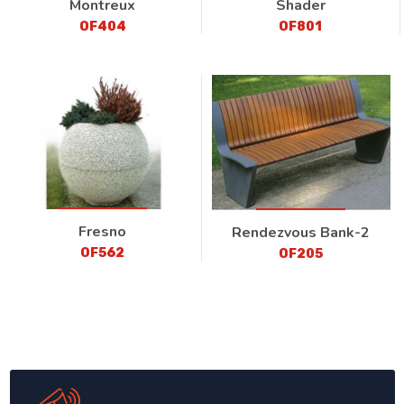
Montreux
Shader
OF404
OF801
Fresno
Rendezvous Bank-2
OF562
OF205