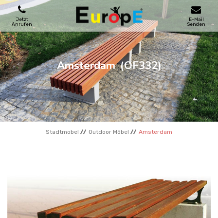
Jetzt
E-Mail
Anrufen
Senden
SPIELPLATZE
Amsterdam
(OF332)
SKATEPARKS
HOLZHӒUSER
Stadtmobel
Outdoor Möbel
Amsterdam
STADTMOBEL
SPORTBEREICHE
REFERENZEN