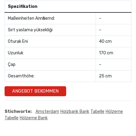
Spezifikation
Maßeinheiten Annӓhernd:
–
Sırt yaslama yüksekliği
–
Oturak Eni
40 cm
Uzunluk
170 cm
Çap
–
Gesamthöhe:
25 cm
ANGEBOT BEKOMMEN
Stichworte:
Amsterdam
Holzbank
Bank
Tabelle
Hölzerne
Tabelle
Hölzerne Bank