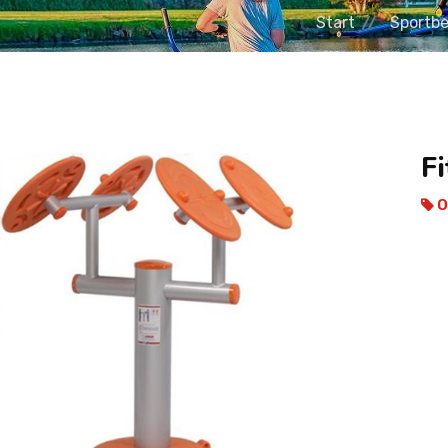
Start
Sportbe
Fi
O