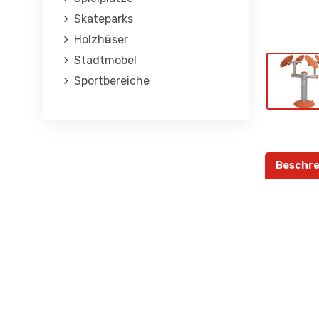
Skateparks
Holzhӓuser
Stadtmobel
Sportbereiche
Beschre