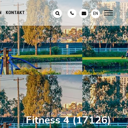
N
KONTAKT
EN
Fitness 4
(17126)