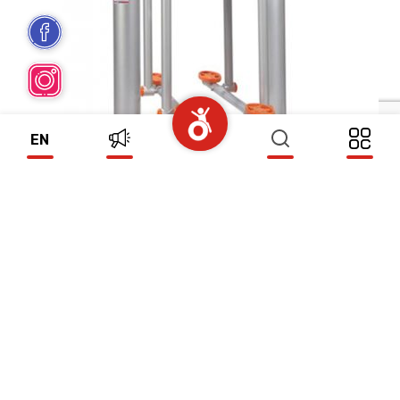
EN
FITNESS 9
(17131)