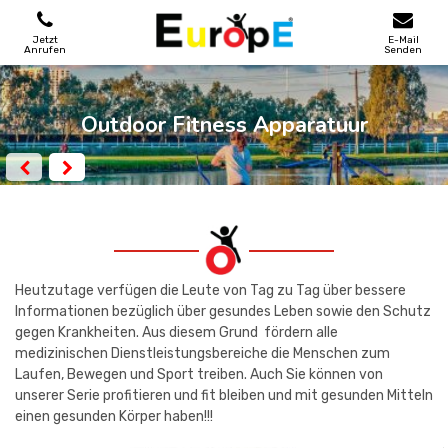
Jetzt
E-Mail
Anrufen
Senden
SPIELPLATZE
Outdoor Fitness Apparatuur
SKATEPARKS
HOLZHӒUSER
STADTMOBEL
Heutzutage verfügen die Leute von Tag zu Tag über bessere
Informationen bezüglich über gesundes Leben sowie den Schutz
gegen Krankheiten. Aus diesem Grund fördern alle
SPORTBEREICHE
medizinischen Dienstleistungsbereiche die Menschen zum
Laufen, Bewegen und Sport treiben. Auch Sie können von
REFERENZEN
unserer Serie profitieren und fit bleiben und mit gesunden Mitteln
einen gesunden Körper haben!!!