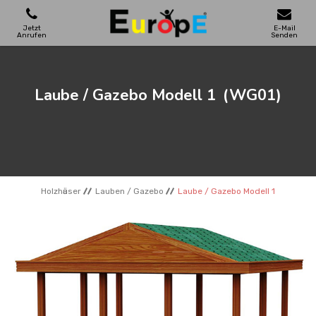
Jetzt
E-Mail
Anrufen
Senden
SPIELPLATZE
Laube / Gazebo Modell 1
(WG01)
SKATEPARKS
HOLZHӒUSER
Holzhӓuser
Lauben / Gazebo
Laube / Gazebo Modell 1
STADTMOBEL
SPORTBEREICHE
REFERENZEN