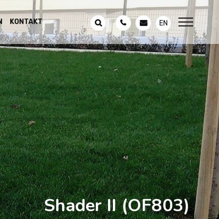
N
KONTAKT
EN
Shader II
(OF803)