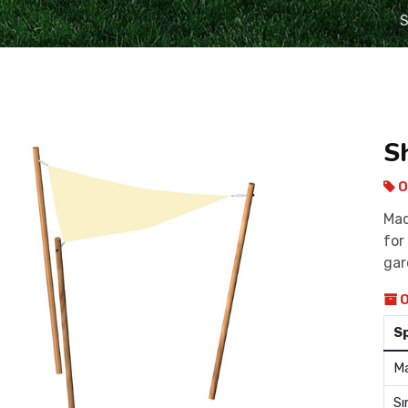
S
Sh
O
Mad
for
gar
O
S
Ma
Sı