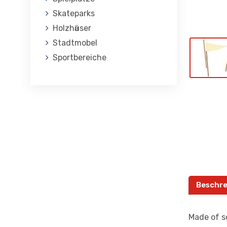
Skateparks
Holzhӓuser
Stadtmobel
Sportbereiche
Beschre
Made of so