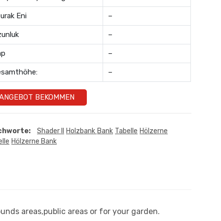
urak Eni
–
unluk
–
ap
–
esamthöhe:
–
ANGEBOT BEKOMMEN
chworte:
Shader II
Holzbank
Bank
Tabelle
Hölzerne
lle
Hölzerne Bank
ounds areas,public areas or for your garden.