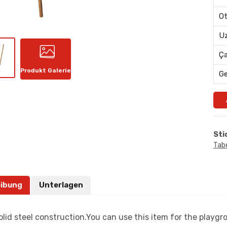
Ot
Uz
Ç
Produkt Galerie
G
Sti
Tabe
ibung
Unterlagen
lid steel construction.You can use this item for the playgr