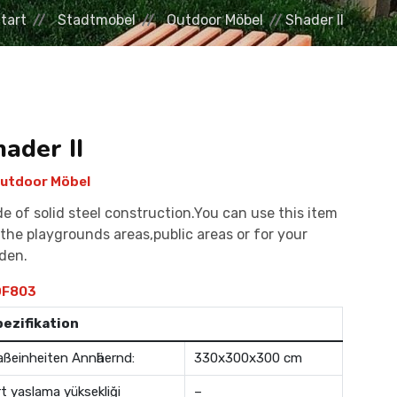
tart
Stadtmobel
Outdoor Möbel
Shader II
ader II
utdoor Möbel
e of solid steel construction.You can use this item
 the playgrounds areas,public areas or for your
den.
F803
pezifikation
ßeinheiten Annӓhernd:
330x300x300 cm
rt yaslama yüksekliği
–