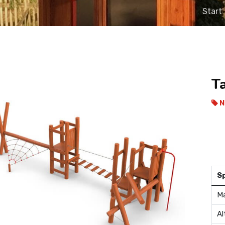
Start
T
N
S
Ma
Al