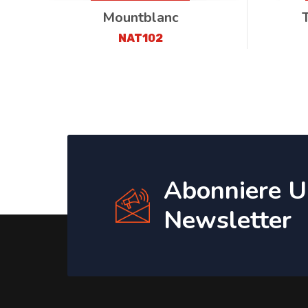
Mountblanc
NAT102
Abonniere U
Newsletter