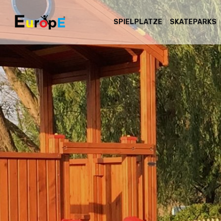
SPIELPLATZE
SKATEPARKS