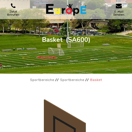
Jetzt
E-Mail
Anrufen
Senden
SPIELPLATZE
Basket
(SA600)
SKATEPARKS
HOLZHӒUSER
Sportbereiche
Sportbereiche
Basket
STADTMOBEL
SPORTBEREICHE
REFERENZEN