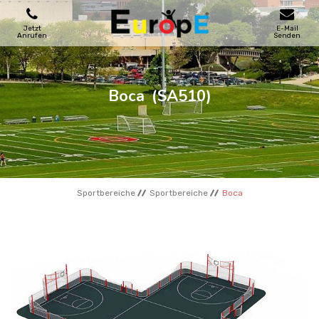
Jetzt
E-Mail
Anrufen
Senden
SPIELPLATZE
Boca
(SA510)
SKATEPARKS
HOLZHӒUSER
Sportbereiche
Sportbereiche
Boca
STADTMOBEL
SPORTBEREICHE
REFERENZEN